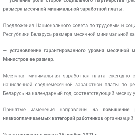
—
усиление роли сторон социального партнерства
(рес
размера месячной минимальной заработной платы.
Предложения Национального совета по трудовым и соц
Республики Беларусь размера месячной минимальной з
—
установление гарантированного уровня месячной 
Министров ее размер
.
Месячная минимальная заработная плата ежегодно с
начисленной среднемесячной заработной платы по рес
Беларусь на календарный год, соответствующий месяцу
Принятые изменения направлены
на повышение р
низкооплачиваемых категорий работников
организаций
Закон
вступает в силу с 15 ноября 2021 г.