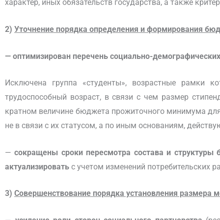
характер, иных обязательств государства, а также крит
2)
Уточнение порядка определения и формирования бю
— оптимизирован перечень социально-демографических
Исключена группа «студенты», возрастные рамки ко
трудоспособный возраст, в связи с чем размер стипе
кратном величине бюджета прожиточного минимума для
не в связи с их статусом, а по иным основаниям, действ
—
сокращены сроки пересмотра состава и структуры 
актуализировать
с учетом изменений потребительских 
3)
Совершенствование порядка установления размера м