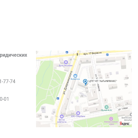
ридических
-77-74
0-01