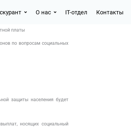
скурант
О нас
IT-отдел
Контакты
тной платы
конов по вопросам социальных
ьной защиты населения будет
 выплат, носящих социальный