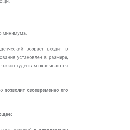
мощи.
о минимума.
уденческий возраст входит в
ования установлен в размере,
ержки студентам оказываются
то
позволит своевременно его
ющее: